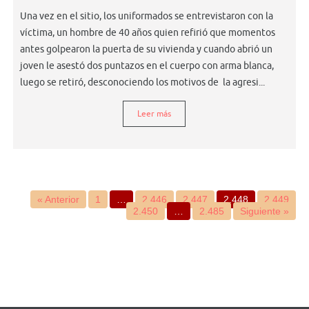
Una vez en el sitio, los uniformados se entrevistaron con la
víctima, un hombre de 40 años quien refirió que momentos
antes golpearon la puerta de su vivienda y cuando abrió un
joven le asestó dos puntazos en el cuerpo con arma blanca,
luego se retiró, desconociendo los motivos de la agresi...
Leer más
« Anterior
1
…
2.446
2.447
2.448
2.449
2.450
…
2.485
Siguiente »