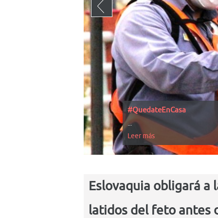
#QuedateEnCasa
...
Leer más
Eslovaquia obligará a 
latidos del feto antes 