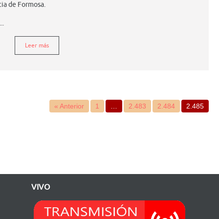
cia de Formosa.
..
Leer más
« Anterior
1
…
2.483
2.484
2.485
VIVO