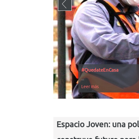
#QuedateEnCasa
...
Leer más
Espacio Joven: una pol