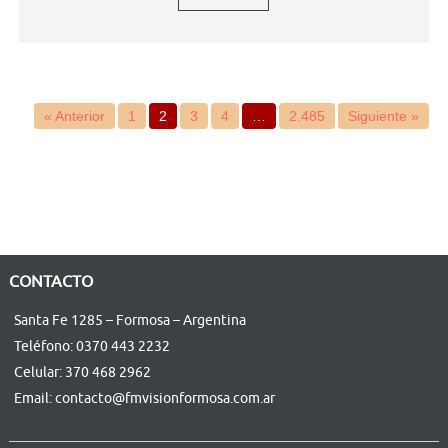
« Anterior
1
2
3
4
…
2.485
Siguiente »
CONTACTO
Santa Fe 1285 – Formosa – Argentina
Teléfono: 0370 443 2232
Celular: 370 468 2962
Email: contacto@fmvisionformosa.com.ar