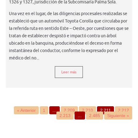
1326 y 1327, jurisdicción de la Subcomisaría Palma Sola.
Una vez en el lugar, de las diligencias procesales realizadas se
estableció que un automóvil Toyota Corolla que circulaba por
la referida ruta en sentido Este – Oeste, por cuestiones que se
tratan de establecer despistó e impactó contra un árbol
ubicado en la banquina, produciéndose el deceso en forma
instantánea del conductor, conforme lo expresado por el
médico del no...
Leer más
« Anterior
1
…
2.209
2.210
2.211
2.212
2.213
…
2.485
Siguiente »