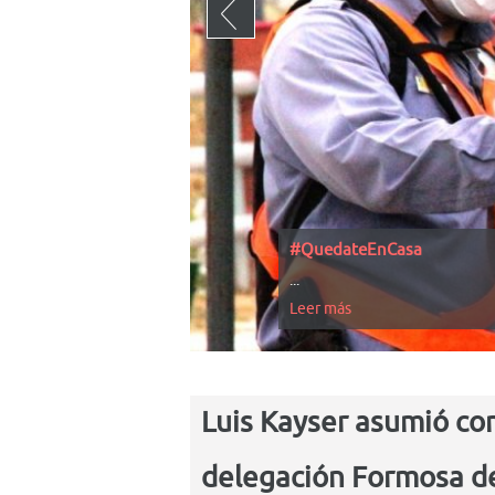
#QuedateEnCasa
...
Leer más
Luis Kayser asumió com
delegación Formosa d