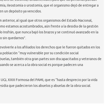
mía, ileostomía o urostomía, que el organismo dejó de entregar a
 en un depósito ya vencidos.
n anterior, al igual que otros organismos del Estado Nacional,
omo estamos acostumbrados, aún frente a la desidia de la gestión
do Insfrán, que nunca bajó los brazos y se continuó avanzado en la
ro sin quedarnos”.
volverle a los afiliados los derechos que le fueron quitados en los
a población “muy vulnerable por su condición social
buelas, también otra gran partes son discapacitados y veteranos de
uando se acerca a la obra social es porque padecen una
la UGL XXIII Formosa del PAMI, que es “hasta desprecio por la vida
sidia que padecieron los abuelos y abuelas de la obra social.