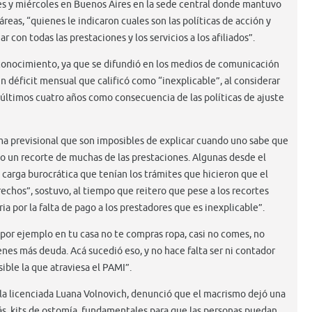
es y miércoles en Buenos Aires en la sede central donde mantuvo
eas, “quienes le indicaron cuales son las políticas de acción y
 con todas las prestaciones y los servicios a los afiliados”.
onocimiento, ya que se difundió en los medios de comunicación
n déficit mensual que calificó como “inexplicable”, al considerar
 últimos cuatro años como consecuencia de las políticas de ajuste
ma previsional que son imposibles de explicar cuando uno sabe que
ido un recorte de muchas de las prestaciones. Algunas desde el
a carga burocrática que tenían los trámites que hicieron que el
echos”, sostuvo, al tiempo que reitero que pese a los recortes
 por la falta de pago a los prestadores que es inexplicable”.
por ejemplo en tu casa no te compras ropa, casi no comes, no
nes más deuda. Acá sucedió eso, y no hace falta ser ni contador
ible la que atraviesa el PAMI”.
l, la licenciada Luana Volnovich, denunció que el macrismo dejó una
s, kits de ostomía, fundamentales para que las personas puedan