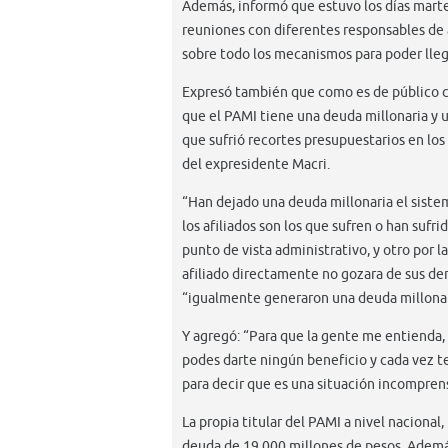
Además, informó que estuvo los días mart
reuniones con diferentes responsables de ár
sobre todo los mecanismos para poder llegar
Expresó también que como es de público c
que el PAMI tiene una deuda millonaria y u
que sufrió recortes presupuestarios en los
del expresidente Macri.
“Han dejado una deuda millonaria el siste
los afiliados son los que sufren o han sufr
punto de vista administrativo, y otro por l
afiliado directamente no gozara de sus der
“igualmente generaron una deuda millonaria
Y agregó: “Para que la gente me entienda, 
podes darte ningún beneficio y cada vez te
para decir que es una situación incomprens
La propia titular del PAMI a nivel naciona
deuda de 19.000 millones de pesos. Ademá