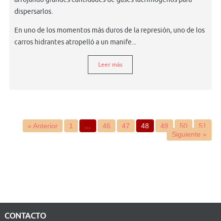
dispersarlos.
En uno de los momentos más duros de la represión, uno de los
carros hidrantes atropelló a un manife...
Leer más
« Anterior
1
…
46
47
48
49
50
51
Siguiente »
CONTACTO