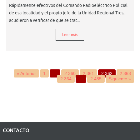
Rápidamente efectivos del Comando Radioeléctrico Policial
de esa localidad y el propio jefe de la Unidad Regional Tres,
acudieron a verificar de que se trat...
Leer más
« Anterior
1
…
2.360
2.361
2.362
2.363
2.364
…
2.485
Siguiente »
CONTACTO